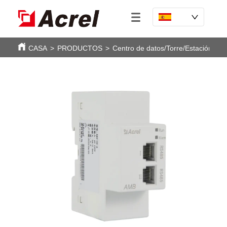
CASA
>
PRODUCTOS
>
Centro de datos/Torre/Estación bas