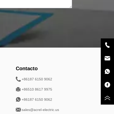
Contacto
+86187 6150 9062
+86510 8617 9975
+86187 6150 9062
sales@acrel-electric.us