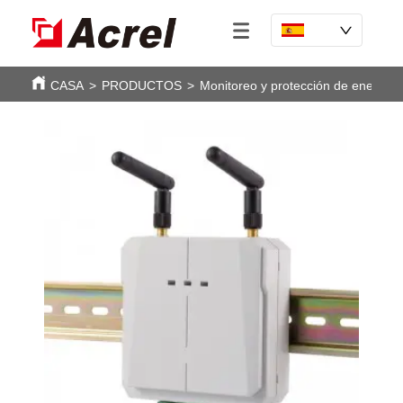
CASA
>
PRODUCTOS
>
Monitoreo y protección de energía